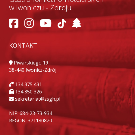
w Iwoniczu - Zdroju
KONTAKT
Piwarskiego 19
38-440 Iwonicz-Zdrój
134 375 431
134 350 326
sekretariat@zsgh.pl
NIP: 684-23-73-934
REGON: 371180820