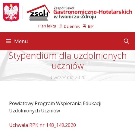
Przejdź
do
treści
Plan lekcji
Dziennik
BIP
Menu
Stypendium dla uzdolnionych
uczniów
3 września 2020
Powiatowy Program Wspierania Edukacji
Uzdolnionych Uczniów
Uchwała RPK nr 148_149.2020